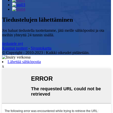
Tiedustelujen lähettäminen
Jos haluat tiedustella tuotteitamme, jätä meille sähköpostisi ja ota
meihin yhteyttä 24 tunnin sisällä.
tiedustele nyt
Kuumat tuotteet
-
Sivustokartta
© Copyright - 2010-2023 : Kaikki oikeudet pidätetään.
Lähettää sähköpostia
x