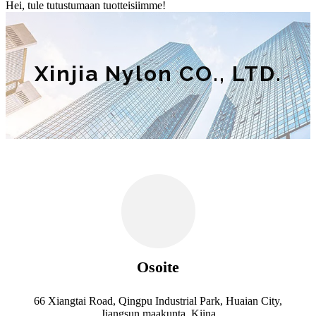
Hei, tule tutustumaan tuotteisiimme!
Xinjia Nylon CO., LTD.
Osoite
66 Xiangtai Road, Qingpu Industrial Park, Huaian City,
Jiangsun maakunta, Kiina