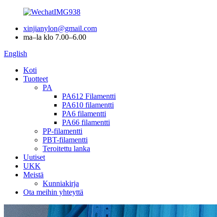
xinjianylon@gmail.com
ma–la klo 7.00–6.00
English
Koti
Tuotteet
PA
PA612 Filamentti
PA610 filamentti
PA6 filamentti
PA66 filamentti
PP-filamentti
PBT-filamentti
Teroitettu lanka
Uutiset
UKK
Meistä
Kunniakirja
Ota meihin yhteyttä