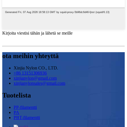
Kirjoita viestisi tähän ja lähetä se meille
ota meihin yhteyttä
Xinjia Nylon CO., LTD.
+86 13151306936
xinjianylon@gmail.com
xinjianylonsales@gmail.com
Tuotelista
PP-filamentti
PA
PBT-filamentti