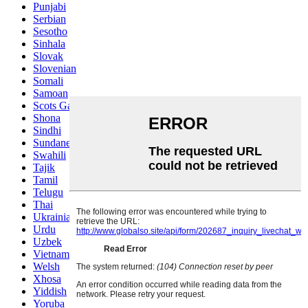
Punjabi
Serbian
Sesotho
Sinhala
Slovak
Slovenian
Somali
Samoan
Scots Gaelic
Shona
Sindhi
Sundanese
Swahili
Tajik
Tamil
Telugu
Thai
Ukrainian
Urdu
Uzbek
Vietnamese
Welsh
Xhosa
Yiddish
Yoruba