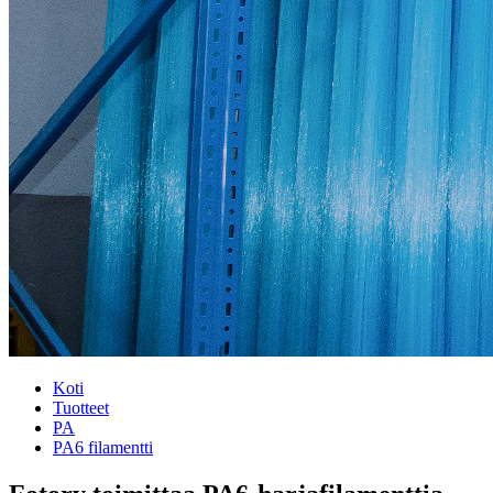
Koti
Tuotteet
PA
PA6 filamentti