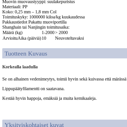
Muovin muovaustyyppi: suulakepuristus
Materiaali: PP
Koko: 0,25 mm – 1,8 mm Col
Toimituskyky: 1000000 kiloa/kg kuukaudessa
Pakkaustiedot Pakattu muoviportilla
Shanghain tai Nanjingin toimitusaika:
Määrä (kg)
1-2000
> 2000
ArvioituAika (päiviä)
10
Neuvoteltavaksi
Tuotteen Kuvaus
Korkealla laadulla
Se on alhainen vedenimeytys, toimii hyvin sekä kuivassa että märässä
Lippupäätyfilamentti on saatavana.
Kestää hyvin happoja, emäksiä ja muita kemikaaleja.
Yksityiskohtaiset kuvat