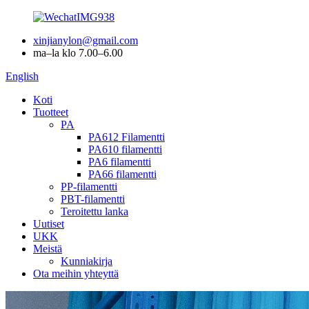
xinjianylon@gmail.com
ma–la klo 7.00–6.00
English
Koti
Tuotteet
PA
PA612 Filamentti
PA610 filamentti
PA6 filamentti
PA66 filamentti
PP-filamentti
PBT-filamentti
Teroitettu lanka
Uutiset
UKK
Meistä
Kunniakirja
Ota meihin yhteyttä