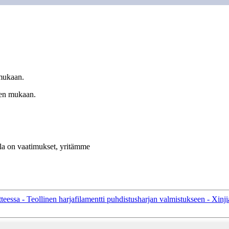
 mukaan.
tien mukaan.
lla on vaatimukset, yritämme
tteessa - Teollinen harjafilamentti puhdistusharjan valmistukseen - Xinj