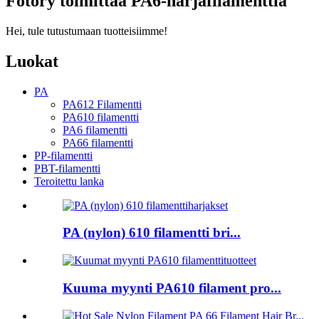
Fotory toimittaa PA6-harjafilamenttia
Hei, tule tutustumaan tuotteisiimme!
Luokat
PA
PA612 Filamentti
PA610 filamentti
PA6 filamentti
PA66 filamentti
PP-filamentti
PBT-filamentti
Teroitettu lanka
PA (nylon) 610 filamentti bri...
Kuuma myynti PA610 filament pro...