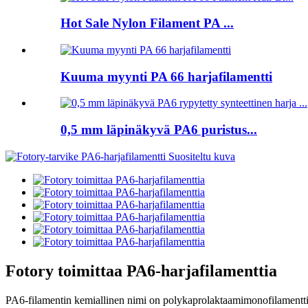
Hot Sale Nylon Filament PA ...
Kuuma myynti PA 66 harjafilamentti
0,5 mm läpinäkyvä PA6 puristus...
Fotory toimittaa PA6-harjafilamenttia
PA6-filamentin kemiallinen nimi on polykaprolaktaamimonofilamentti, j