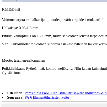
Räätälöinti
Voimme tarjota eri halkaisijat, pituudet ja värit tarpeidesi mukaan!!!
Halkaisija: 0,08-1,8 mm
Pituus: Vakiopituus on 1300 mm, mutta se voidaan leikata tarpeidesi
Väri: Erikoistuotanto voidaan suorittaa asiakasnäytteiden tai värikort
Muoto: tasainen/aaltomainen
Poikkileikkaus: Pyöreä, risti, kolmio, neliö…… Niin kauan kuin sinu
täyttää sinut.
Edellinen:
Paras hinta Pa610 Industrial Brushware Industries -tuo
Seuraava:
PA 6 filamenttiharjasten kuitu